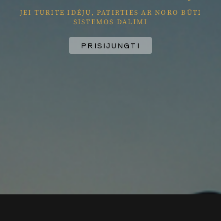
JEI TURITE IDĖJŲ, PATIRTIES AR NORO BŪTI
SISTEMOS DALIMI
PRISIJUNGTI