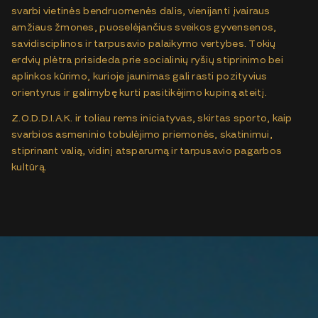
svarbi vietinės bendruomenės dalis, vienijanti įvairaus
amžiaus žmones, puoselėjančius sveikos gyvensenos,
savidisciplinos ir tarpusavio palaikymo vertybes. Tokių
erdvių plėtra prisideda prie socialinių ryšių stiprinimo bei
aplinkos kūrimo, kurioje jaunimas gali rasti pozityvius
orientyrus ir galimybę kurti pasitikėjimo kupiną ateitį.
Z.O.D.D.I.A.K. ir toliau rems iniciatyvas, skirtas sporto, kaip
svarbios asmeninio tobulėjimo priemonės, skatinimui,
stiprinant valią, vidinį atsparumą ir tarpusavio pagarbos
kultūrą.