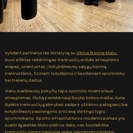
Vykdant partnerystės iniciatyvą su
Vilnius Boxing klubu
,
buvo atliktas reikšmingas treniruočių erdvės atnaujinimo
etapas, orientuotas į kokybiškesnių sąlygų kūrimą
treniruotėms, fiziniam tobulėjimui ir kasdieniam sportininkų
bei trenerių darbui.
Vienu svarbiausių pokyčių tapo sportinio inventoriaus
atnaujinimas. Klubą pasiekė nauji Boyko bokso maišai, kurie
išplėtė treniruočių galimybes salėje ir užtikrino patogesnį bei
kokybiškesnį pasirengimo procesą skirtingo lygio
sportininkams. Sporto infrastruktūros modernizavimas yra
svarbi ilgalaikės klubo plėtros dalis, nes šiuolaikiška
treniruočių įranga tiesiogiai veikia pasirengimo kokybę,