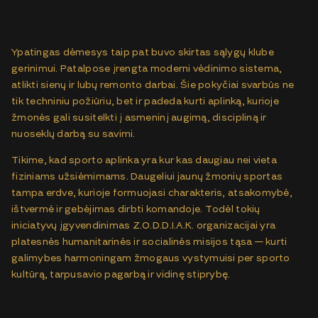
Ypatingas dėmesys taip pat buvo skirtas sąlygų klube
gerinimui. Patalpose įrengta moderni vėdinimo sistema,
atlikti sienų ir lubų remonto darbai. Šie pokyčiai svarbūs ne
tik techniniu požiūriu, bet ir padeda kurti aplinką, kurioje
žmonės gali susitelkti į asmeninį augimą, discipliną ir
nuoseklų darbą su savimi.
Tikime, kad sporto aplinka yra kur kas daugiau nei vieta
fiziniams užsiėmimams. Daugeliui jaunų žmonių sportas
tampa erdve, kurioje formuojasi charakteris, atsakomybė,
ištvermė ir gebėjimas dirbti komandoje. Todėl tokių
iniciatyvų įgyvendinimas Z.O.D.D.I.A.K. organizacijai yra
platesnės humanitarinės ir socialinės misijos tąsa — kurti
galimybes harmoningam žmogaus vystymuisi per sporto
kultūrą, tarpusavio pagarbą ir vidinę stiprybę.