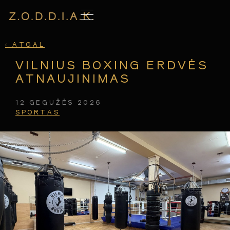
‹
ATGAL
VILNIUS BOXING ERDVĖS
ATNAUJINIMAS
12 GEGUŽĖS 2026
SPORTAS