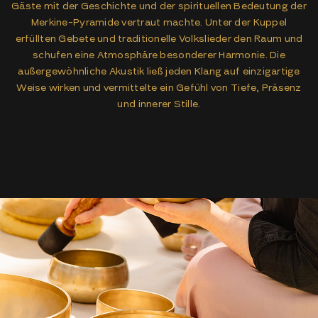
Gäste mit der Geschichte und der spirituellen Bedeutung der
Merkine-Pyramide vertraut machte. Unter der Kuppel
erfüllten Gebete und traditionelle Volkslieder den Raum und
schufen eine Atmosphäre besonderer Harmonie. Die
außergewöhnliche Akustik ließ jeden Klang auf einzigartige
Weise wirken und vermittelte ein Gefühl von Tiefe, Präsenz
und innerer Stille.