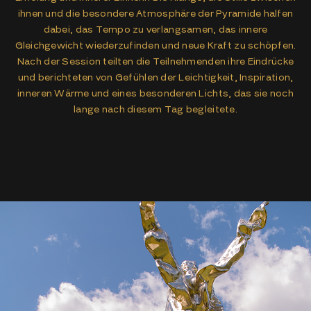
ihnen und die besondere Atmosphäre der Pyramide halfen
dabei, das Tempo zu verlangsamen, das innere
Gleichgewicht wiederzufinden und neue Kraft zu schöpfen.
Nach der Session teilten die Teilnehmenden ihre Eindrücke
und berichteten von Gefühlen der Leichtigkeit, Inspiration,
inneren Wärme und eines besonderen Lichts, das sie noch
lange nach diesem Tag begleitete.