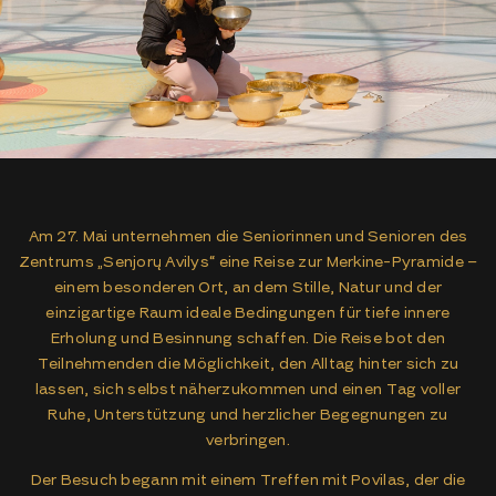
Am 27. Mai unternehmen die Seniorinnen und Senioren des
Zentrums „Senjorų Avilys“ eine Reise zur Merkine-Pyramide –
einem besonderen Ort, an dem Stille, Natur und der
einzigartige Raum ideale Bedingungen für tiefe innere
Erholung und Besinnung schaffen. Die Reise bot den
Teilnehmenden die Möglichkeit, den Alltag hinter sich zu
lassen, sich selbst näherzukommen und einen Tag voller
Ruhe, Unterstützung und herzlicher Begegnungen zu
verbringen.
Der Besuch begann mit einem Treffen mit Povilas, der die